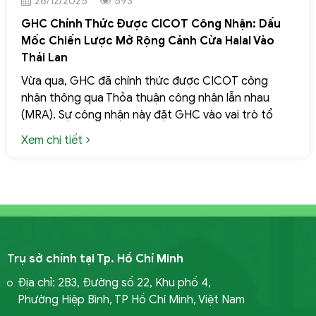
26/12/2025
593
GHC Chính Thức Được CICOT Công Nhận: Dấu
Mốc Chiến Lược Mở Rộng Cánh Cửa Halal Vào
Thái Lan
Vừa qua, GHC đã chính thức được CICOT công
nhận thông qua Thỏa thuận công nhận lẫn nhau
(MRA). Sự công nhận này đặt GHC vào vai trò tổ
chức chứng nhận Halal có khả năng kết nối trực tiếp
Xem chi tiết
doanh nghiệp Việt Nam với thị trường Thái Lan - một
trong những trung tâm Halal quan trọng của khu
vực Đông Nam Á.
Trụ sở chính tại Tp. Hồ Chí Minh
Địa chỉ: 2B3, Đường số 22, Khu phố 4,
Phường Hiệp Bình, TP Hồ Chí Minh, Việt Nam