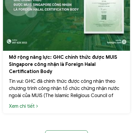
Mở rộng năng lực: GHC chính thức được MUIS
Singapore công nhận là Foreign Halal
Certification Body
Tin vui: GHC đã chính thức được công nhận theo
chương trình công nhận tổ chức chứng nhận nước
ngoài của MUIS (The Islamic Religious Council of
Singapore). Đây là dấu mốc chiến lược phản ánh
Xem chi tiết
năng lực, tính chuẩn mực và mức độ tuân thủ
nghiêm ngặt của GHC đối với hệ thống tiêu chuẩn
Halal Singapore, đồng thời mở ra cơ hội kết nối hiệu
quả hơn cho các sản phẩm Halal Việt Nam trên thị