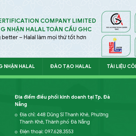
RTIFICATION COMPANY LIMITED
G NHẬN HALAL TOÀN CẦU GHC
 better – Halal làm mọi thứ tốt hơn
G NHẬN HALAL
ĐÀO TẠO HALAL
TÀI LIỆU C
FORM ĐĂNG KÝ
TIẾP 
Địa điểm điều phối kinh doanh tại Tp. Đà
Nẵng
Địa chỉ: 448 Dũng Sĩ Thanh Khê, Phường
Thanh Khê, Thành phố Đà Nẵng
Điện thoại: 097.628.3553