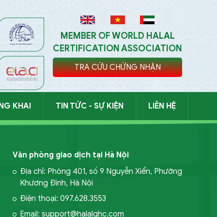
MEMBER OF WORLD HALAL
CERTIFICATION ASSOCIATION
TRA CỨU CHỨNG NHẬN
ÔNG KHAI
TIN TỨC - SỰ KIỆN
LIÊN HỆ
TỤC MUA HÀNG
Văn phòng giao dịch tại Hà Nội
Địa chỉ: Phòng 401, số 9 Nguyễn Xiển, Phường
Khương Đình, Hà Nội
Điện thoại: 097.628.3553
Email: support@halalghc.com